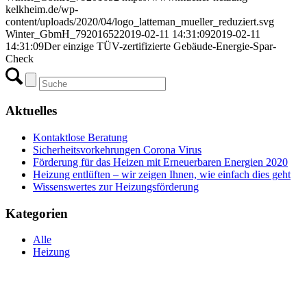
kelkheim.de/wp-
content/uploads/2020/04/logo_latteman_mueller_reduziert.svg
Winter_GbmH_79201652
2019-02-11 14:31:09
2019-02-11
14:31:09
Der einzige TÜV-zertifizierte Gebäude-Energie-Spar-
Check
Aktuelles
Kontaktlose Beratung
Sicherheitsvorkehrungen Corona Virus
Förderung für das Hei­zen mit Er­neu­er­ba­ren Ener­gi­en 2020
Heizung entlüften – wir zeigen Ihnen, wie einfach dies geht
Wissenswertes zur Heizungsförderung
Kategorien
Alle
Heizung
Haben Sie Fragen?